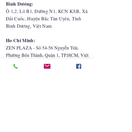
Bình Dương:
Ô 1,2, Lô B1, Đường N1, KCN KSB, Xã
Đất Cuốc, Huyện Bắc Tân Uyên, Tỉnh
Bình Dương, Việt Nam
Ho Chi Minh:
ZEN PLAZA - Số 54-56 Nguyễn Trãi,
Phường Bến Thành, Quận 1, TP.HCM, Việt
Nam
Hải Phòng:
CATBI PLAZA - Số 1, đường Lê Hồng
Phong, phường Lãm Hà, quận Ngô Quyền,
TP. Hải Phòng
Liên Hệ Với Chúng Tôi
+852 2422 2838