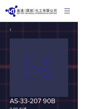
AS-33-207 90B
Giá
0,00 AU$