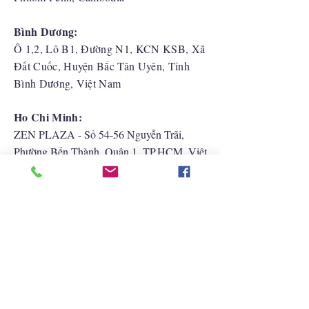
Bình Dương:
Ô 1,2, Lô B1, Đường N1, KCN KSB, Xã
Đất Cuốc, Huyện Bắc Tân Uyên, Tỉnh
Bình Dương, Việt Nam
Ho Chi Minh:
ZEN PLAZA - Số 54-56 Nguyễn Trãi,
Phường Bến Thành, Quận 1, TP.HCM, Việt
Nam
Hải Phòng:
CATBI PLAZA - Số 1, đường Lê Hồng
Phong, phường Lãm Hà, quận Ngô Quyền,
TP. Hải Phòng
Liên Hệ Với Chúng Tôi