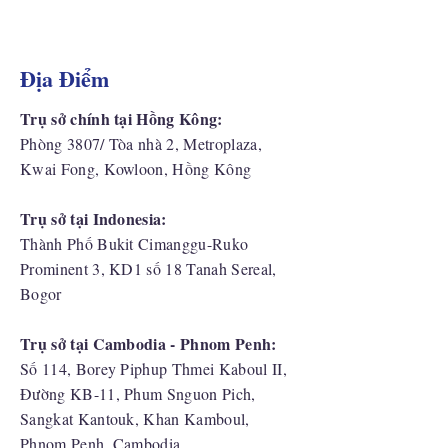
Địa Điểm
Trụ sở chính tại Hồng Kông:
Phòng 3807/ Tòa nhà 2, Metroplaza,
Kwai Fong, Kowloon, Hồng Kông
Trụ sở tại Indonesia:
​Thành Phố Bukit Cimanggu-Ruko
Prominent 3, KD1 số 18 Tanah Sereal,
Bogor
Trụ sở tại Cambodia - Phnom Penh:
Số 114, Borey Piphup Thmei Kaboul II,
Đường KB-11, Phum Snguon Pich,
Sangkat Kantouk, Khan Kamboul,
Phnom Penh, Cambodia