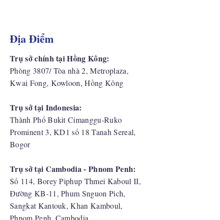
Địa Điểm
Trụ sở chính tại Hồng Kông:
Phòng 3807/ Tòa nhà 2, Metroplaza,
Kwai Fong, Kowloon, Hồng Kông
Trụ sở tại Indonesia:
​Thành Phố Bukit Cimanggu-Ruko
Prominent 3, KD1 số 18 Tanah Sereal,
Bogor
Trụ sở tại Cambodia - Phnom Penh:
Số 114, Borey Piphup Thmei Kaboul II,
Đường KB-11, Phum Snguon Pich,
Sangkat Kantouk, Khan Kamboul,
Phnom Penh, Cambodia