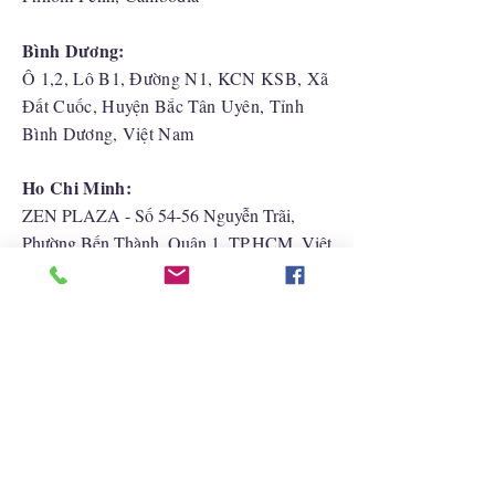
Bình Dương:
Ô 1,2, Lô B1, Đường N1, KCN KSB, Xã
Đất Cuốc, Huyện Bắc Tân Uyên, Tỉnh
Bình Dương, Việt Nam
Ho Chi Minh:
ZEN PLAZA - Số 54-56 Nguyễn Trãi,
Phường Bến Thành, Quận 1, TP.HCM, Việt
Nam
Hải Phòng:
CATBI PLAZA - Số 1, đường Lê Hồng
Phong, phường Lãm Hà, quận Ngô Quyền,
TP. Hải Phòng
Liên Hệ Với Chúng Tôi