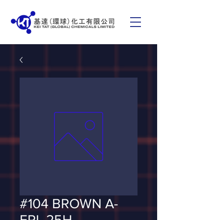
#104 BROWN A-
ERL 25H