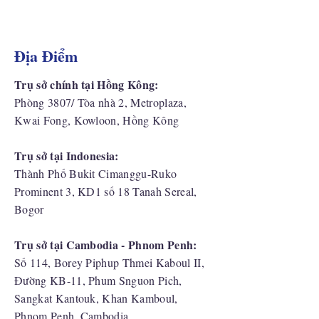
Địa Điểm
Trụ sở chính tại Hồng Kông:
Phòng 3807/ Tòa nhà 2, Metroplaza,
Kwai Fong, Kowloon, Hồng Kông
Trụ sở tại Indonesia:
​Thành Phố Bukit Cimanggu-Ruko
Prominent 3, KD1 số 18 Tanah Sereal,
Bogor
Trụ sở tại Cambodia - Phnom Penh:
Số 114, Borey Piphup Thmei Kaboul II,
Đường KB-11, Phum Snguon Pich,
Sangkat Kantouk, Khan Kamboul,
Phnom Penh, Cambodia