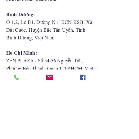
Bình Dương:
Ô 1,2, Lô B1, Đường N1, KCN KSB, Xã
Đất Cuốc, Huyện Bắc Tân Uyên, Tỉnh
Bình Dương, Việt Nam
Ho Chi Minh:
ZEN PLAZA - Số 54-56 Nguyễn Trãi,
Phường Bến Thành, Quận 1, TP.HCM, Việt
Nam
Hải Phòng:
CATBI PLAZA - Số 1, đường Lê Hồng
Phong, phường Lãm Hà, quận Ngô Quyền,
TP. Hải Phòng
Liên Hệ Với Chúng Tôi